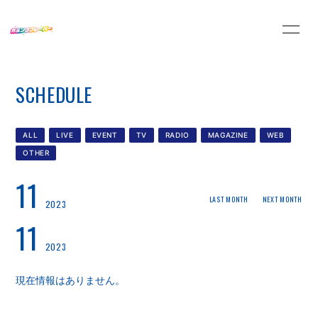
HOME
INFORMATION
SCHEDULE
SCHEDULE
PROFILE
VIDEO
DISCOGRAPHY
ALL
LIVE
EVENT
TV
RADIO
MAGAZINE
WEB
OTHER
11
LAST MONTH
NEXT MONTH
2023
11
2023
現在情報はありません。